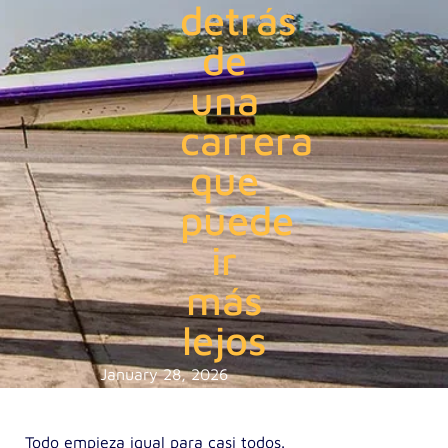
detrás
de
una
carrera
que
puede
ir
más
lejos
January 28, 2026
Todo empieza igual para casi todos.