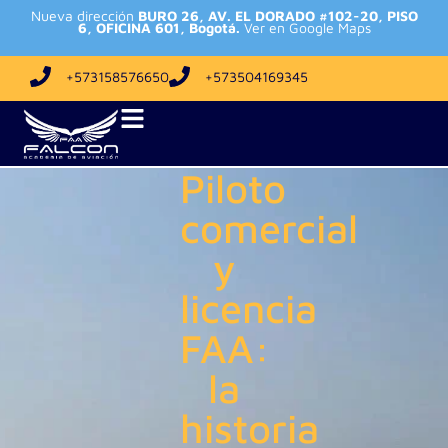
Nueva dirección
BURO 26, AV. EL DORADO #102-20, PISO
6, OFICINA 601, Bogotá.
Ver en Google Maps
+573158576650
+573504169345
Piloto
comercial
y
licencia
FAA:
la
historia