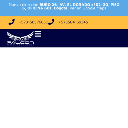
Nueva dirección
BURO 26, AV. EL DORADO #102-20, PISO
6, OFICINA 601, Bogotá.
Ver en Google Maps
+573158576650
+573504169345
Nosotros